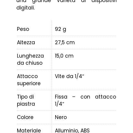
una grande varietà di dispositivi
digitali.
Peso
92 g
Altezza
27,5 cm
Lunghezza
15,0 cm
da chiuso
Attacco
Vite da 1/4″
superiore
Tipo di
Fissa – con attacco
piastra
1/4″
Colore
Nero
Materiale
Alluminio, ABS