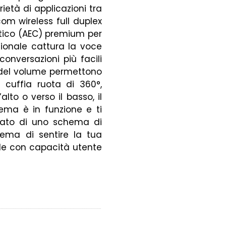
ietà di applicazioni tra
com wireless full duplex
ustico (AEC) premium per
ezionale cattura la voce
onversazioni più facili
i del volume permettono
 cuffia ruota di 360°,
lto o verso il basso, il
ema è in funzione e ti
otato di uno schema di
tema di sentire la tua
ile con capacità utente