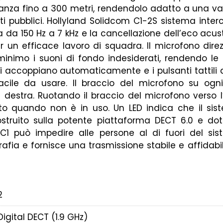
tanza fino a 300 metri, rendendolo adatto a una var
ti pubblici. Hollyland Solidcom C1-2S sistema inter
za da 150 Hz a 7 kHz e la cancellazione dell’eco ac
per un efficace lavoro di squadra. Il microfono dir
minimo i suoni di fondo indesiderati, rendendo le c
 si accoppiano automaticamente e i pulsanti tattil
facile da usare. Il braccio del microfono su ogni
destra. Ruotando il braccio del microfono verso l’a
 quando non è in uso. Un LED indica che il sist
ostruito sulla potente piattaforma DECT 6.0 e d
C1 può impedire alle persone al di fuori del sis
rafia e fornisce una trasmissione stabile e affidab
2
Digital DECT (1.9 GHz)