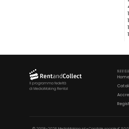
NAVIG
Hom
Il programma fedeltà
Cata
di MediaMaking Rental
Accre
Regist
© 2008–2026 MediaMaking srl • Capitale sociale € 50.