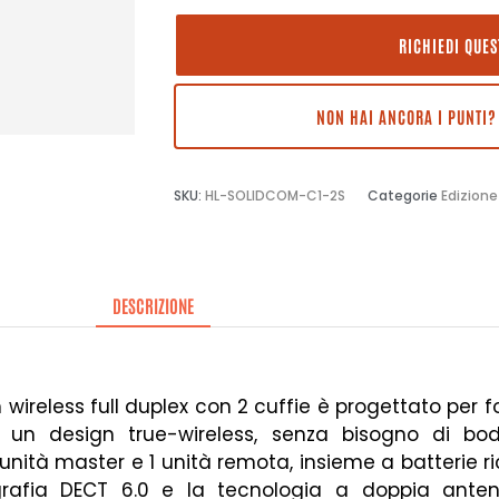
RICHIEDI QUE
NON HAI ANCORA I PUNTI?
SKU:
HL-SOLIDCOM-C1-2S
Categorie
Edizione
DESCRIZIONE
ireless full duplex con 2 cuffie è progettato per f
n un design true-wireless, senza bisogno di b
 unità master e 1 unità remota, insieme a batterie ri
ttografia DECT 6.0 e la tecnologia a doppia ant