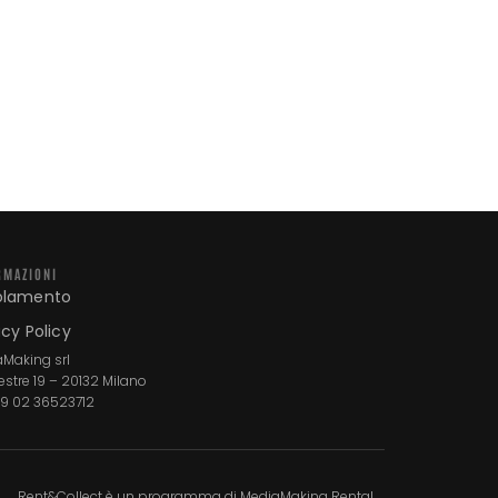
RMAZIONI
olamento
acy Policy
Making srl
estre 19 – 20132 Milano
+39 02 36523712
Rent&Collect è un programma di MediaMaking Rental