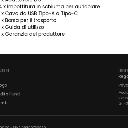
4 x Imbottitura in schiuma per auricolare
1 x Cavo da USB Tipo-A a Tipo-C
1 x Borsa per il trasporto
1 x Guida di utilizzo
1 x Garanzia del produttore
AZIONE
INFO
e
Reg
logo
Priv
Media
dito Punti
via M
rati
tel: 
000,00 • P.IVA 09800760960