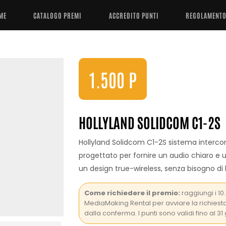
ME
CATALOGO PREMI
ACCREDITO PUNTI
REGOLAMENT
1.500
P
HOLLYLAND SOLIDCOM C1-2S
Hollyland Solidcom C1-2S sistema intercom
progettato per fornire un audio chiaro e u
un design true-wireless, senza bisogno di
Come richiedere il premio:
raggiungi i 10
MediaMaking Rental per avviare la richiest
dalla conferma. I punti sono validi fino al 